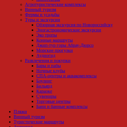
Агротуристические комплексы
Винный туризм
Фермы и усадьбы
Туры и экскурсии
Обзорная экскурсия по Новороссийску
Эногастрономические экскурсии
Эко тропы
Конные маршруты
Джип-тур горы Абрау-Дюрсо
Морские прогулки
Аудиогид
Развлечения и покупки
Бары и пабы
Ночные клубы
СПА-центры и аквакомплексы
Боулинг
Бильярд
Караоке
Сувениры
Торговые центры
Бани и банные комплексы
Пляжи
Винный туризм
Туристические маршруты
Аудиогид