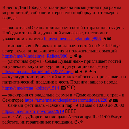
В честь Дня Победы запланирована насыщенная программа
мероприятий, собрали интересную подборку от отельеров
города:
— эко-отель «Океан» приглашает гостей отпраздновать День
Победы в теплой и душевной атмосфере, с песнями и
уважением к памяти
https://t.me/oceanglamping/888
🎶🕊️
— винодельня «Реликта» приглашает гостей на Steak Party:
вечер вкуса, вина, живого огня и положительных эмоций
https://t.me/Vinodelnya_Relicta/980
🍷🥩🔥
— улиточная ферма «Семья Кузьминых» приглашает гостей
на увлекательную экскурсию и дегустацию на ферму
https://t.me/snailfarmFamily/287?single
🐌👨‍👩‍👧‍👦
— культурно-исторический комплекс «Россия» приглашает на
патриотический праздник в честь Подвига нашего народа
https://t.me/arena_kolizey/1514
🏛️🇷🇺
— экскурсия от владельца фермы в «Доме ароматных трав» в
Семигорье
https://t.me/maisondesplantesaromatiques/228
🌿🏡
— банный фестиваль «Южный пар» 9-10 мая с 10.00 до 20.00
https://t.me/turizm_novoross/2919
🧖‍♀️🧖‍♂️
— в с. Абрау-Дюрсо на площади Александра II с 11:00 будут
работать интерактивные площадки. 🥳🎉