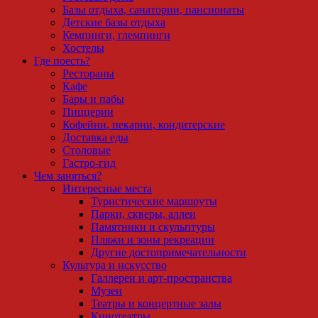
Базы отдыха, санатории, пансионаты
Детские базы отдыха
Кемпинги, глемпинги
Хостелы
Где поесть?
Рестораны
Кафе
Бары и пабы
Пиццерии
Кофейни, пекарни, кондитерские
Доставка еды
Столовые
Гастро-гид
Чем заняться?
Интересные места
Туристические маршруты
Парки, скверы, аллеи
Памятники и скульптуры
Пляжи и зоны рекреации
Другие достопримечательности
Культура и искусство
Галлереи и арт-пространства
Музеи
Театры и концертные залы
Кинотеатры