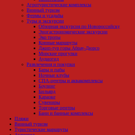
Агротуристические комплексы
Винный туризм
Фермы и усадьбы
Туры и экскурсии
Обзорная экскурсия по Новороссийску
Эногастрономические экскурсии
Эко тропы
Конные маршруты
Джип-тур горы Абрау-Дюрсо
Морские прогулки
Аудиогид
Развлечения и покупки
Бары и пабы
Ночные клубы
СПА-центры и аквакомплексы
Боулинг
Бильярд
Караоке
Сувениры
Торговые центры
Бани и банные комплексы
Пляжи
Винный туризм
Туристические маршруты
Аудиогид