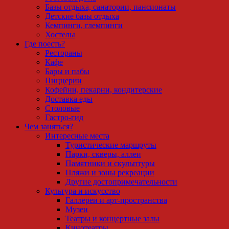
Базы отдыха, санатории, пансионаты
Детские базы отдыха
Кемпинги, глемпинги
Хостелы
Где поесть?
Рестораны
Кафе
Бары и пабы
Пиццерии
Кофейни, пекарни, кондитерские
Доставка еды
Столовые
Гастро-гид
Чем заняться?
Интересные места
Туристические маршруты
Парки, скверы, аллеи
Памятники и скульптуры
Пляжи и зоны рекреации
Другие достопримечательности
Культура и искусство
Галлереи и арт-пространства
Музеи
Театры и концертные залы
Кинотеатры