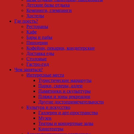
Детские базы отдыха
Кемпинги, глемпинги
Хостелы
Где поесть?
Рестораны
Кафе
Бары и пабы
Пиццерии
Кофейни, пекарни, кондитерские
Доставка еды
Столовые
Гастро-гид
Чем заняться?
Интересные места
Туристические маршруты
Парки, скверы, аллеи
Памятники и скульптуры
Пляжи и зоны рекреации
Другие достопримечательности
Культура и искусство
Галлереи и арт-пространства
Музеи
Театры и концертные залы
Кинотеатры