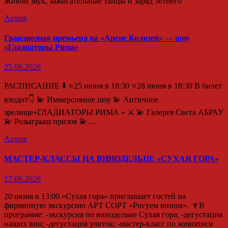
Живой звук, зажигательные танцы и заряд летнего
Архив
Грандиозная премьера на «Арене Колизей» — шоу
«Гладиаторы Рима»
25.06.2026
РАСПИСАНИЕ ⬇️ ⭐️25 июня в 18:30 ⭐️28 июня в 18:30 В билет
входит👇 💫 Иммерсивное шоу 💫 Античное
зрелище»ГЛАДИАТОРЫ РИМА » ⚔️ 💫 Галерея Света АБРАУ
💫 Розыгрыш призов 💫…
Архив
МАСТЕР-КЛАССЫ НА ВИНОДЕЛЬНЕ «СУХАЯ ГОРА»
17.06.2026
20 июня в 13:00 «Сухая гора» приглашает гостей на
фирменную экскурсию АРТ СОРТ «Рисуем вином». 🍷В
программе: -экскурсия по винодельне Сухая гора; -дегустация
наших вин; -дегустация улиток; -мастер-класс по живописи