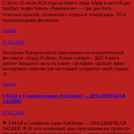
С 10 по 12 июля 2026 года на берегу озера Абрау в шестой раз
пройдет экофестиваль «Равновесие» — три дня йоги,
телесных практик, осознанного отдыха и этномузыки. 🧘‍♀️🎶
Организаторами фестиваля
Архив
07.05.2026
Молодежь Новороссийска приглашают на патриотический
фестиваль «Город Победы: Улицы говорят». 🤝🏻 9 мая в
районе Западного мола на пляже «Дельфин» пройдет яркое
молодежное событие для настоящий патриотов своей страны.
🎨
Архив
9 МАЯ в Семейном парке ParkHome — ПРАЗДНИЧНАЯ
АКЦИЯ!
07.05.2026
🌟 9 МАЯ в Семейном парке ParkHome — ПРАЗДНИЧНАЯ
АКЦИЯ! 🌟 В этот особенный день приглашаем вас провести
тёплый майский праздник на природе — среди спокойствия и