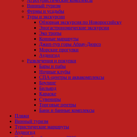
Агротуристические комплексы
Винный туризм
Фермы и усадьбы
Туры и экскурсии
Обзорная экскурсия по Новороссийску
Эногастрономические экскурсии
Эко тропы
Конные маршруты
Джип-тур горы Абрау-Дюрсо
Морские прогулки
Аудиогид
Развлечения и покупки
Бары и пабы
Ночные клубы
СПА-центры и аквакомплексы
Боулинг
Бильярд
Караоке
Сувениры
Торговые центры
Бани и банные комплексы
Пляжи
Винный туризм
Туристические маршруты
Аудиогид