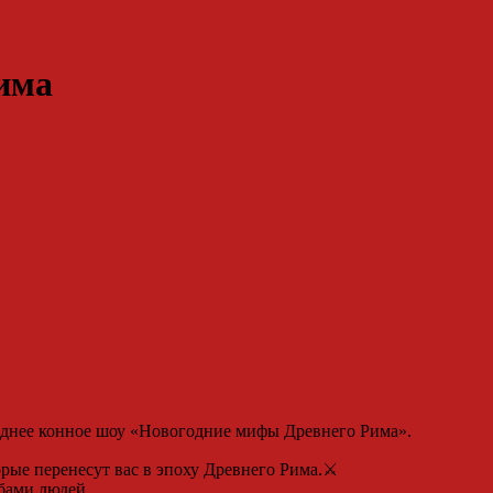
има
годнее конное шоу «Новогодние мифы Древнего Рима».
рые перенесут вас в эпоху Древнего Рима.⚔️
ьбами людей.