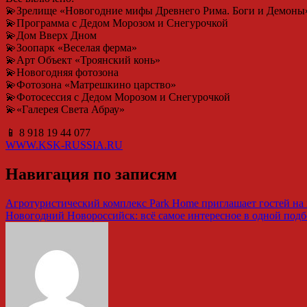
💫Зрелище «Новогодние мифы Древнего Рима. Боги и Демоны
💫Программа с Дедом Морозом и Снегурочкой
💫Дом Вверх Дном
💫Зоопарк «Веселая ферма»
💫Арт Объект «Троянский конь»
💫Новогодняя фотозона
💫Фотозона «Матрешкино царство»
💫Фотосессия с Дедом Морозом и Снегурочкой
💫«Галерея Света Абрау»
📱 8 918 19 44 077
WWW.KSK-RUSSIA.RU
Навигация по записям
Агротуристический комплекс Park Home приглашает гостей на
Новогодний Новороссийск: всё самое интересное в одной подб