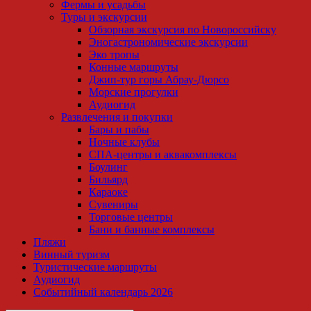
Фермы и усадьбы
Туры и экскурсии
Обзорная экскурсия по Новороссийску
Эногастрономические экскурсии
Эко тропы
Конные маршруты
Джип-тур горы Абрау-Дюрсо
Морские прогулки
Аудиогид
Развлечения и покупки
Бары и пабы
Ночные клубы
СПА-центры и аквакомплексы
Боулинг
Бильярд
Караоке
Сувениры
Торговые центры
Бани и банные комплексы
Пляжи
Винный туризм
Туристические маршруты
Аудиогид
Событийный календарь 2026