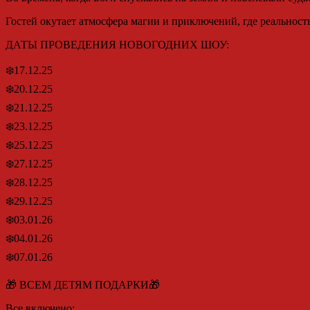
Гостей окутает атмосфера магии и приключений, где реальность
ДАТЫ ПРОВЕДЕНИЯ НОВОГОДНИХ ШОУ:
❄️17.12.25
❄️20.12.25
❄️21.12.25
❄️23.12.25
❄️25.12.25
❄️27.12.25
❄️28.12.25
❄️29.12.25
❄️03.01.26
❄️04.01.26
❄️07.01.26
🎁 ВСЕМ ДЕТЯМ ПОДАРКИ🎁
Все включено: