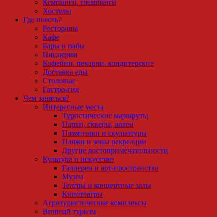
Кемпинги, глемпинги
Хостелы
Где поесть?
Рестораны
Кафе
Бары и пабы
Пиццерии
Кофейни, пекарни, кондитерские
Доставка еды
Столовые
Гастро-гид
Чем заняться?
Интересные места
Туристические маршруты
Парки, скверы, аллеи
Памятники и скульптуры
Пляжи и зоны рекреации
Другие достопримечательности
Культура и искусство
Галлереи и арт-пространства
Музеи
Театры и концертные залы
Кинотеатры
Агротуристические комплексы
Винный туризм