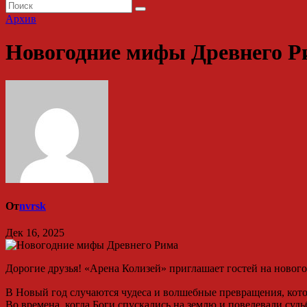
Архив
Новогодние мифы Древнего Р
От
nvrsk
Дек 16, 2025
Дорогие друзья! «Арена Колизей» приглашает гостей на ново
В Новый год случаются чудеса и волшебные превращения, кото
Во времена, когда Боги спускались на землю и повелевали суд