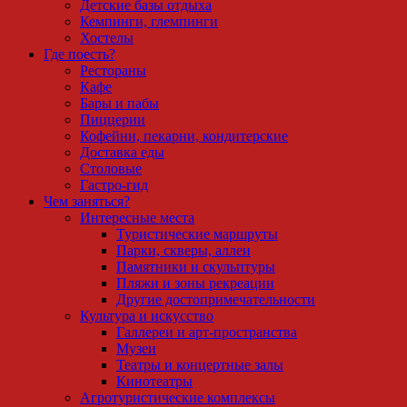
Детские базы отдыха
Кемпинги, глемпинги
Хостелы
Где поесть?
Рестораны
Кафе
Бары и пабы
Пиццерии
Кофейни, пекарни, кондитерские
Доставка еды
Столовые
Гастро-гид
Чем заняться?
Интересные места
Туристические маршруты
Парки, скверы, аллеи
Памятники и скульптуры
Пляжи и зоны рекреации
Другие достопримечательности
Культура и искусство
Галлереи и арт-пространства
Музеи
Театры и концертные залы
Кинотеатры
Агротуристические комплексы