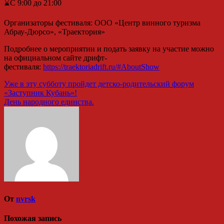
⌛️С 9:00 до 21:00
Организаторы фестиваля: ООО «Центр винного туризма
Абрау-Дюрсо», «Траектория»
Подробнее о мероприятии и подать заявку на участие можно
на официальном сайте дрифт-
фестиваля:
https://traektoriadrift.ru/#AboutShow
Навигация
Уже в эту субботу пройдет детско-родительский форум
«Заступник Кубань»!
по
День народного единства.
записям
От
nvrsk
Похожая запись