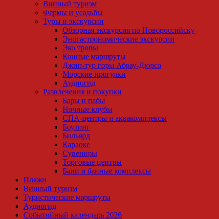
Винный туризм
Фермы и усадьбы
Туры и экскурсии
Обзорная экскурсия по Новороссийску
Эногастрономические экскурсии
Эко тропы
Конные маршруты
Джип-тур горы Абрау-Дюрсо
Морские прогулки
Аудиогид
Развлечения и покупки
Бары и пабы
Ночные клубы
СПА-центры и аквакомплексы
Боулинг
Бильярд
Караоке
Сувениры
Торговые центры
Бани и банные комплексы
Пляжи
Винный туризм
Туристические маршруты
Аудиогид
Событийный календарь 2026