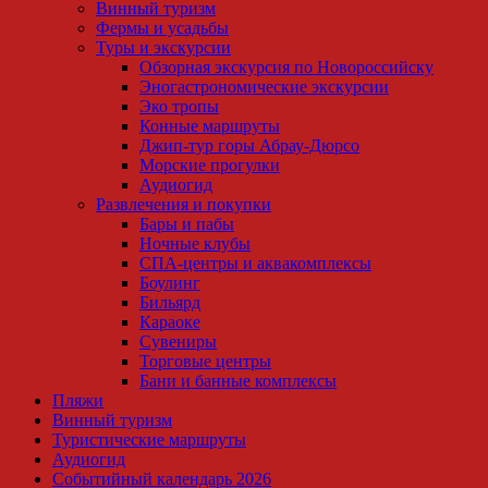
Винный туризм
Фермы и усадьбы
Туры и экскурсии
Обзорная экскурсия по Новороссийску
Эногастрономические экскурсии
Эко тропы
Конные маршруты
Джип-тур горы Абрау-Дюрсо
Морские прогулки
Аудиогид
Развлечения и покупки
Бары и пабы
Ночные клубы
СПА-центры и аквакомплексы
Боулинг
Бильярд
Караоке
Сувениры
Торговые центры
Бани и банные комплексы
Пляжи
Винный туризм
Туристические маршруты
Аудиогид
Событийный календарь 2026