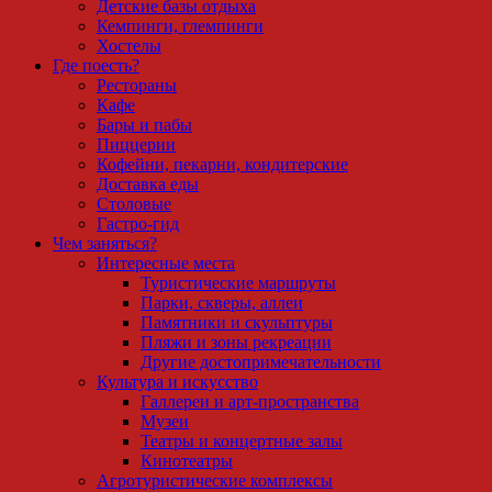
Детские базы отдыха
Кемпинги, глемпинги
Хостелы
Где поесть?
Рестораны
Кафе
Бары и пабы
Пиццерии
Кофейни, пекарни, кондитерские
Доставка еды
Столовые
Гастро-гид
Чем заняться?
Интересные места
Туристические маршруты
Парки, скверы, аллеи
Памятники и скульптуры
Пляжи и зоны рекреации
Другие достопримечательности
Культура и искусство
Галлереи и арт-пространства
Музеи
Театры и концертные залы
Кинотеатры
Агротуристические комплексы