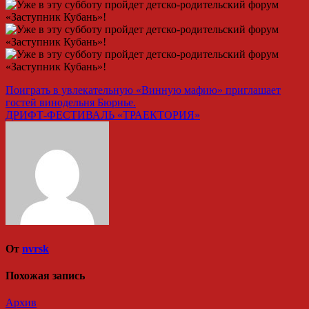
Навигация
Поиграть в увлекательную «Винную мафию» приглашает
гостей винодельня Бюрнье.
по
ДРИФТ-ФЕСТИВАЛЬ «ТРАЕКТОРИЯ»
записям
От
nvrsk
Похожая запись
Архив