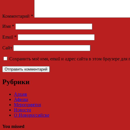
Комментарий
*
Имя
*
Email
*
Сайт
Сохранить моё имя, email и адрес сайта в этом браузере д
Рубрики
Архив
Афиша
Мероприятия
Новости
О Новороссийске
You missed