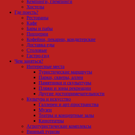
Кемпинги, глемпинги
Хостелы
Где поесть?
Рестораны
Кафе
Бары и пабы
Пиццерии
Кофейни, пекарни, кондитерские
Доставка еды
Столовые
Гастро-гид
Чем заняться?
Интересные места
Туристические маршруты
Парки, скверы, аллеи
Памятники и скульптуры
Пляжи и зоны рекреации
Другие достопримечательности
Культура и искусство
Галлереи и арт-пространства
Музеи
Театры и концертные залы
Кинотеатры
Агротуристические комплексы
Винный туризм