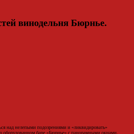
тей винодельня Бюрнье.
ться над нелепыми подозрениями и «ликвидировать»
сно оборудованном баре «Бюрнье» с панорамными окнами.