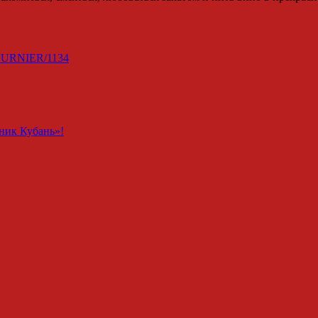
e_BURNIER/1134
пник Кубань»!