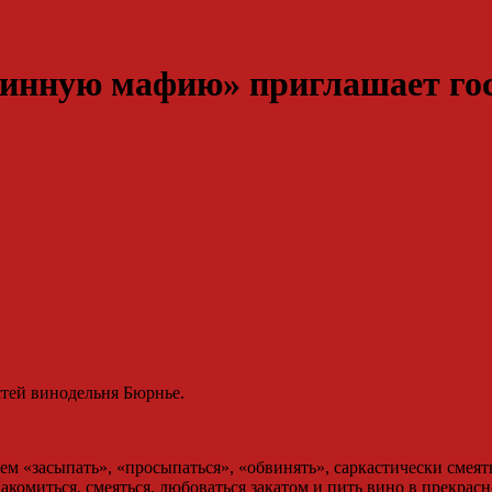
Винную мафию» приглашает гос
м «засыпать», «просыпаться», «обвинять», саркастически смея
акомиться, смеяться, любоваться закатом и пить вино в прекра