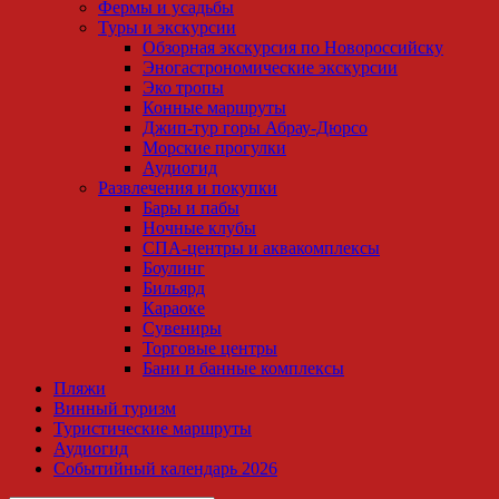
Фермы и усадьбы
Туры и экскурсии
Обзорная экскурсия по Новороссийску
Эногастрономические экскурсии
Эко тропы
Конные маршруты
Джип-тур горы Абрау-Дюрсо
Морские прогулки
Аудиогид
Развлечения и покупки
Бары и пабы
Ночные клубы
СПА-центры и аквакомплексы
Боулинг
Бильярд
Караоке
Сувениры
Торговые центры
Бани и банные комплексы
Пляжи
Винный туризм
Туристические маршруты
Аудиогид
Событийный календарь 2026