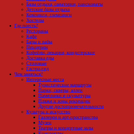
Базы отдыха, санатории, пансионаты
Детские базы отдыха
Кемпинги, глемпинги
Хостелы
Где поесть?
Рестораны
Кафе
Бары и пабы
Пиццерии
Кофейни, пекарни, кондитерские
Доставка еды
Столовые
Гастро-гид
Чем заняться?
Интересные места
Туристические маршруты
Парки, скверы, аллеи
Памятники и скульптуры
Пляжи и зоны рекреации
Другие достопримечательности
Культура и искусство
Галлереи и арт-пространства
Музеи
Театры и концертные залы
Кинотеатры