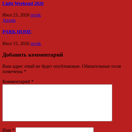
Light Weekend 2026
Июл 23, 2026
nvrsk
Архив
PARK HOME
Июл 15, 2026
nvrsk
Добавить комментарий
Ваш адрес email не будет опубликован.
Обязательные поля
помечены
*
Комментарий
*
Имя
*