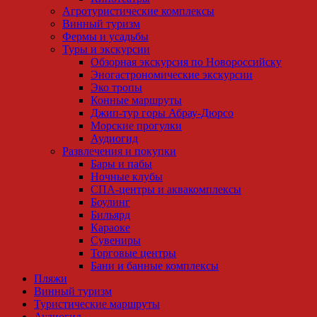
Агротуристические комплексы
Винный туризм
Фермы и усадьбы
Туры и экскурсии
Обзорная экскурсия по Новороссийску
Эногастрономические экскурсии
Эко тропы
Конные маршруты
Джип-тур горы Абрау-Дюрсо
Морские прогулки
Аудиогид
Развлечения и покупки
Бары и пабы
Ночные клубы
СПА-центры и аквакомплексы
Боулинг
Бильярд
Караоке
Сувениры
Торговые центры
Бани и банные комплексы
Пляжи
Винный туризм
Туристические маршруты
Аудиогид