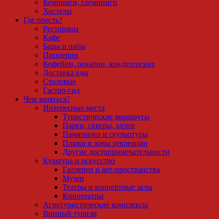
Кемпинги, глемпинги
Хостелы
Где поесть?
Рестораны
Кафе
Бары и пабы
Пиццерии
Кофейни, пекарни, кондитерские
Доставка еды
Столовые
Гастро-гид
Чем заняться?
Интересные места
Туристические маршруты
Парки, скверы, аллеи
Памятники и скульптуры
Пляжи и зоны рекреации
Другие достопримечательности
Культура и искусство
Галлереи и арт-пространства
Музеи
Театры и концертные залы
Кинотеатры
Агротуристические комплексы
Винный туризм