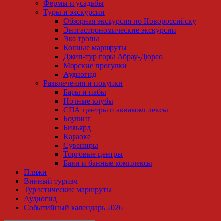
Фермы и усадьбы
Туры и экскурсии
Обзорная экскурсия по Новороссийску
Эногастрономические экскурсии
Эко тропы
Конные маршруты
Джип-тур горы Абрау-Дюрсо
Морские прогулки
Аудиогид
Развлечения и покупки
Бары и пабы
Ночные клубы
СПА-центры и аквакомплексы
Боулинг
Бильярд
Караоке
Сувениры
Торговые центры
Бани и банные комплексы
Пляжи
Винный туризм
Туристические маршруты
Аудиогид
Событийный календарь 2026