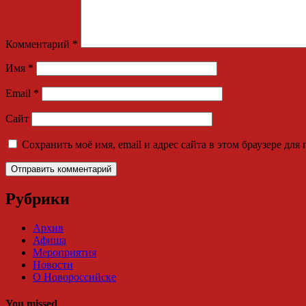
Комментарий
*
Имя
*
Email
*
Сайт
Сохранить моё имя, email и адрес сайта в этом браузере д
Рубрики
Архив
Афиша
Мероприятия
Новости
О Новороссийске
You missed