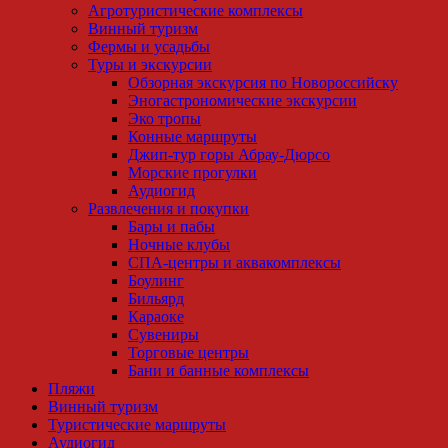
Агротуристические комплексы
Винный туризм
Фермы и усадьбы
Туры и экскурсии
Обзорная экскурсия по Новороссийску
Эногастрономические экскурсии
Эко тропы
Конные маршруты
Джип-тур горы Абрау-Дюрсо
Морские прогулки
Аудиогид
Развлечения и покупки
Бары и пабы
Ночные клубы
СПА-центры и аквакомплексы
Боулинг
Бильярд
Караоке
Сувениры
Торговые центры
Бани и банные комплексы
Пляжи
Винный туризм
Туристические маршруты
Аудиогид