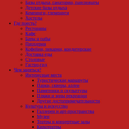
Базы отдыха, санатории, пансионаты
Детские базы отдыха
Кемпинги, глемпинги
Хостелы
Где поесть?
Рестораны
Кафе
Бары и пабы
Пиццерии
Кофейни, пекарни, кондитерские
Доставка еды
Столовые
Гастро-гид
Чем заняться?
Интересные места
Туристические маршруты
Парки, скверы, аллеи
Памятники и скульптуры
Пляжи и зоны рекреации
Другие достопримечательности
Культура и искусство
Галлереи и арт-пространства
Музеи
Театры и концертные залы
Кинотеатры