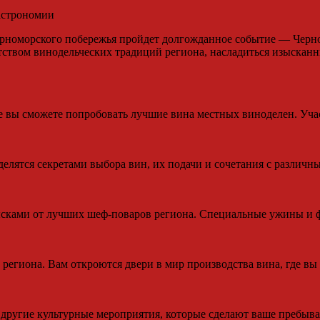
гастрономии
Черноморского побережья пройдет долгожданное событие — Черн
атством винодельческих традиций региона, насладиться изыскан
е вы сможете попробовать лучшие вина местных виноделен. Учас
делятся секретами выбора вин, их подачи и сочетания с различ
сками от лучших шеф-поваров региона. Специальные ужины и ф
егиона. Вам откроются двери в мир производства вина, где вы 
 другие культурные мероприятия, которые сделают ваше пребыв