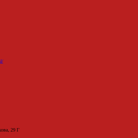
l/
ова, 29 Г