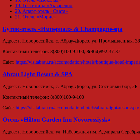
19.
Гостиница «Акварели»
20.
Апарт-отель «Свата»
21.
Отель «Морис»
Бутик-отель «Им
периал» & Champagne-spa
Адрес: г. Новороссийск, с. Абрау-Дюрсо, ул. Промышленная, 38
Контактный телефон: 8(800)100-9-100, 8(964)892-37-37
Сайт:
https://visitabrau.ru/accomodation/hotels/boutique-hotel-imperia
Abrau Light Resort & SPA
Адрес: г. Новороссийск, с. Абрау-Дюрсо, ул. Сосновый бор, 2Б
Контактный телефон: 8(800)100-9-100
Сайт:
https://visitabrau.ru/accomodation/hotels/abrau-light-resort-spa/
Отель «Hilton Garden Inn Novorossiysk»
Адрес: г. Новороссийск, ул. Набережная им. Адмирала Серебряк