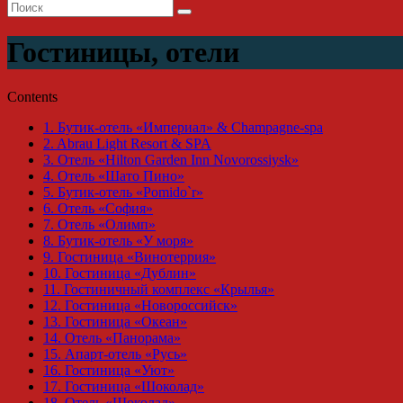
Гостиницы, отели
Contents
1.
Бутик-отель «Империал» & Champagne-spa
2.
Abrau Light Resort & SPA
3.
Отель «Hilton Garden Inn Novorossiysk»
4.
Отель «Шато Пино»
5.
Бутик-отель «Pomido`r»
6.
Отель «София»
7.
Отель «Олимп»
8.
Бутик-отель «У моря»
9.
Гостиница «Винотеррия»
10.
Гостиница «Дублин»
11.
Гостиничный комплекс «Крылья»
12.
Гостиница «Новороссийск»
13.
Гостиница «Океан»
14.
Отель «Панорама»
15.
Апарт-отель «Русь»
16.
Гостиница «Уют»
17.
Гостиница «Шоколад»
18.
Отель «Шоколад»