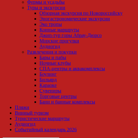
Фермы и усадьбы
Туры и экскурсии
Обзорная экскурсия по Новороссийску
Эногастрономические экскурсии
Эко тропы
Конные маршруты
Джип-тур горы Абрау-Дюрсо
Морские прогулки
Аудиогид
Развлечения и покупки
Бары и пабы
Ночные клубы
СПА-центры и аквакомплексы
Боулинг
Бильярд
Караоке
Сувениры
Торговые центры
Бани и банные комплексы
Пляжи
Винный туризм
Туристические маршруты
Аудиогид
Событийный календарь 2026