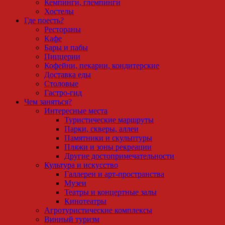
Кемпинги, глемпинги
Хостелы
Где поесть?
Рестораны
Кафе
Бары и пабы
Пиццерии
Кофейни, пекарни, кондитерские
Доставка еды
Столовые
Гастро-гид
Чем заняться?
Интересные места
Туристические маршруты
Парки, скверы, аллеи
Памятники и скульптуры
Пляжи и зоны рекреации
Другие достопримечательности
Культура и искусство
Галлереи и арт-пространства
Музеи
Театры и концертные залы
Кинотеатры
Агротуристические комплексы
Винный туризм