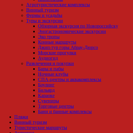
Агротуристические комплексы
Винный туризм
Фермы и усадьбы
Туры и экскурсии
Обзорная экскурсия по Новороссийску
Эногастрономические экскурсии
Эко тропы
Конные маршруты
Джип-тур горы Абрау-Дюрсо
Морские прогулки
Аудиогид
Развлечения и покупки
Бары и пабы
Ночные клубы
СПА-центры и аквакомплексы
Боулинг
Бильярд
Караоке
Сувениры
Торговые центры
Бани и банные комплексы
Пляжи
Винный туризм
Туристические маршруты
Аудиогид