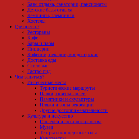
Базы отдыха, санатории, пансионаты
Детские базы отдыха
Кемпинги, глемпинги
Хостелы
Где поесть?
Рестораны
Кафе
Бары и пабы
Пиццерии
Кофейни, пекарни, кондитерские
Доставка еды
Столовые
Гастро-гид
Чем заняться?
Интересные места
Туристические маршруты
Парки, скверы, аллеи
Памятники и скульптуры
Пляжи и зоны рекреации
Другие достопримечательности
Культура и искусство
Галлереи и арт-пространства
Музеи
Театры и концертные залы
Кинотеатры